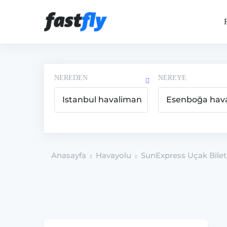
NEREDEN
NEREYE
Anasayfa
Havayolu
SunExpress Uçak Bilet