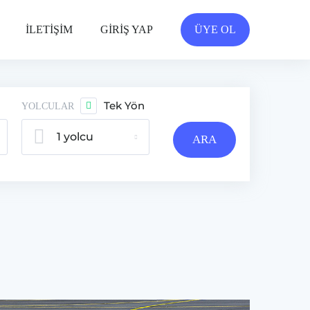
İLETİŞİM
GİRİŞ YAP
ÜYE OL
Tek Yön
YOLCULAR
1 yolcu
ARA