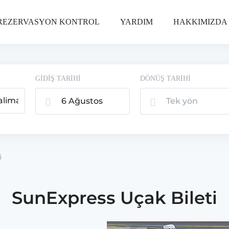
REZERVASYON KONTROL
YARDIM
HAKKIMIZDA
GİDİŞ TARİHİ
DÖNÜŞ TARİHİ
6 Ağustos
Tek yön
2026, Per
i
SunExpress Uçak Bileti