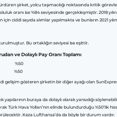
düren şirket, yolcu taşımacılığı noktasında kritik görevle
oluluk oranı ise %84 seviyesinde gerçekleşmiştir. 2018 yılı
nun için ciddi sayıda alımlar yapılmakta ve bunların 2021
urulmuştur. Bu ortaklığın seviyesi ise eşittir.
rudan ve Dolaylı Pay Oranı Toplamı
ı %50
%50
di gelişim gösteren şirketin bir diğer ayağı olan SunExp
ık yapılarının buraya da dolaylı olarak yansıdığı söylenebi
rak Türk Hava Yolları’nın elinde bulundurduğu %50’lik hiss
örülecektir. Keza Lufthansa’da da böyle bir durum vardır.