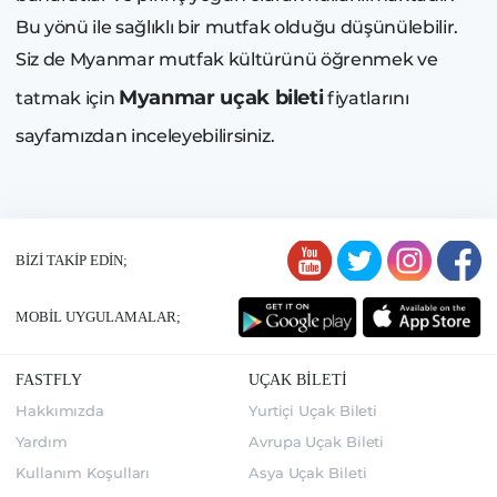
Bu yönü ile sağlıklı bir mutfak olduğu düşünülebilir.
Siz de Myanmar mutfak kültürünü öğrenmek ve
Myanmar uçak bileti
tatmak için
fiyatlarını
sayfamızdan inceleyebilirsiniz.
BİZİ TAKİP EDİN;
MOBİL UYGULAMALAR;
FASTFLY
UÇAK BİLETİ
Hakkımızda
Yurtiçi Uçak Bileti
Yardım
Avrupa Uçak Bileti
Kullanım Koşulları
Asya Uçak Bileti