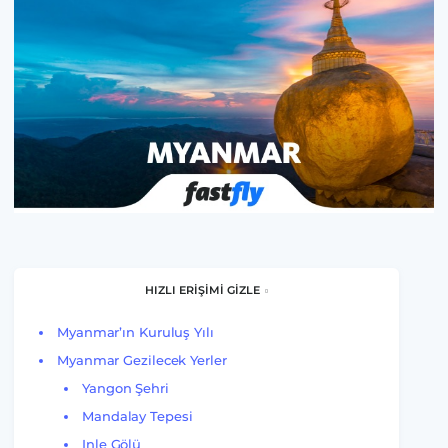
HIZLI ERİŞİMİ GİZLE
Myanmar’ın Kuruluş Yılı
Myanmar Gezilecek Yerler
Yangon Şehri
Mandalay Tepesi
Inle Gölü