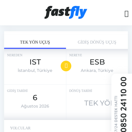
TEK YÖN UÇUŞ
GİDİŞ DÖNÜŞ UÇUŞ
NEREDEN
NEREYE
IST
ESB
İstanbul, Türkiye
Ankara, Türkiye
GİDİŞ TARİHİ
DÖNÜŞ TARİHİ
6
TEK YÖN
Ağustos 2026
YOLCULAR