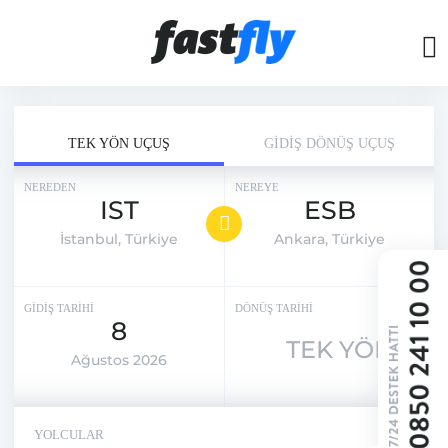
TEK YÖN UÇUŞ
GİDİŞ DÖNÜŞ UÇUŞ
NEREDEN
NEREYE
IST
ESB
İstanbul, Türkiye
Ankara, Türkiye
GİDİŞ TARİHİ
DÖNÜŞ TARİHİ
8
TEK YÖN
Ağustos 2026
YOLCULAR