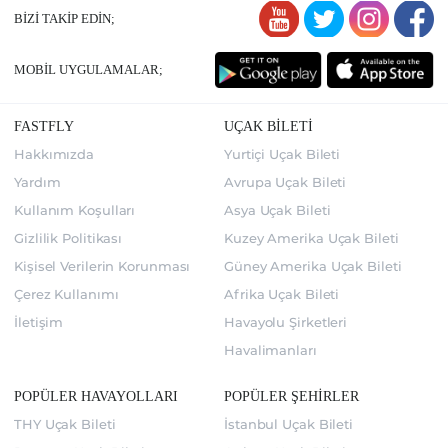
BİZİ TAKİP EDİN;
MOBİL UYGULAMALAR;
FASTFLY
UÇAK BİLETİ
Hakkımızda
Yurtiçi Uçak Bileti
Yardım
Avrupa Uçak Bileti
Kullanım Koşulları
Asya Uçak Bileti
Gizlilik Politikası
Kuzey Amerika Uçak Bileti
Kişisel Verilerin Korunması
Güney Amerika Uçak Bileti
Çerez Kullanımı
Afrika Uçak Bileti
İletişim
Havayolu Şirketleri
Havalimanları
POPÜLER HAVAYOLLARI
POPÜLER ŞEHİRLER
THY Uçak Bileti
İstanbul Uçak Bileti