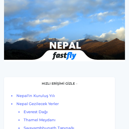
HIZLI ERİŞİMİ GİZLE
Nepal'in Kuruluş Yılı
Nepal Gezilecek Yerler
Everest Dağı
Thamel Meydanı
Swayambhunath Tapınağı